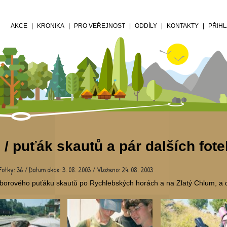
AKCE
KRONIKA
PRO VEŘEJNOST
ODDÍLY
KONTAKTY
PŘIHL
 / puťák skautů a pár dalších fote
Fotky: 36 / Datum akce: 3. 08. 2003 / Vloženo: 24. 08. 2003
áborového puťáku skautů po Rychlebských horách a na Zlatý Chlum, a da