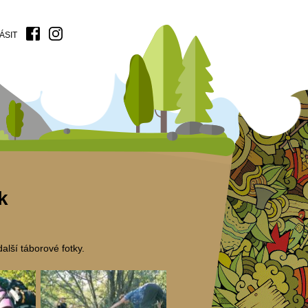
ÁSIT
k
lší táborové fotky.