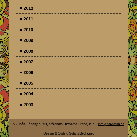
2012
2011
2010
2009
2008
2007
2006
2005
2004
2003
© Junák – český skaut, středisko Hiawatha Praha, z. s. |
info@hiawatha.cz
Design & Coding
SolarisMedia.net