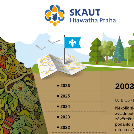
2003
2026
2025
Od: Bilbo / 
2024
Několik s
zvládnout
2023
závěrečné 
podařilo 
2022
má na svě