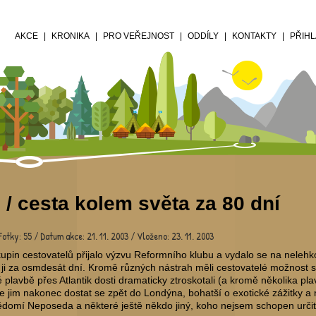
AKCE
KRONIKA
PRO VEŘEJNOST
ODDÍLY
KONTAKTY
PŘIHL
 / cesta kolem světa za 80 dní
Fotky: 55 / Datum akce: 21. 11. 2003 / Vloženo: 23. 11. 2003
kupin cestovatelů přijalo výzvu Reformního klubu a vydalo se na nelehk
 ji za osmdesát dní. Kromě různých nástrah měli cestovatelé možnost se
plavbě přes Atlantik dosti dramaticky ztroskotali (a kromě několika pla
se jim nakonec dostat se zpět do Londýna, bohatší o exotické zážitky a 
domí Neposeda a některé ještě někdo jiný, koho nejsem schopen určit