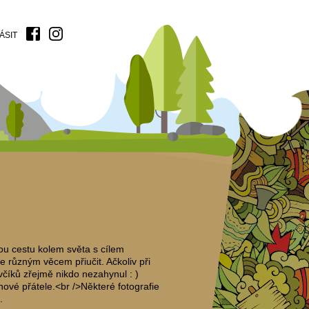
ÁSIT
ou cestu kolem světa s cílem
 různým věcem přiučit. Ačkoliv při
včíků zřejmě nikdo nezahynul : )
nové přátele.<br />Některé fotografie
.